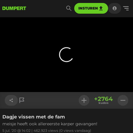
INSTUREN
+
2764
kudos
Dagje vissen met de fam
Link kopiëren
meisje heeft ook allereerste karper gevangen!
5 jul. '20 @ 14:02
|
462.923
views
(0 views vandaag)