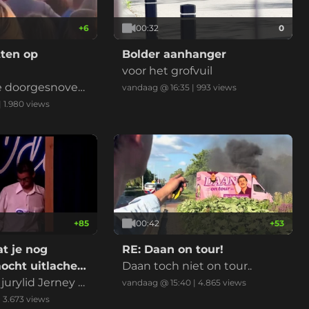
+
6
00:32
0
tten op
Bolder aanhanger
voor het grofvuil
de doorgesnoven
vandaag @ 16:35
|
993
views
s met elkaar op
|
1.980
views
+
85
00:42
+
53
at je nog
RE: Daan on tour!
cht uitlachen
Daan toch niet on tour..
etelevee
 jurylid Jerney K
vandaag @ 15:40
|
4.865
views
erleden, RIP.
|
3.673
views