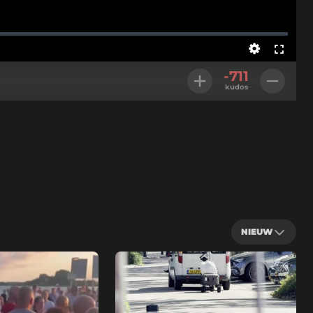
Instellingen
Volledig
-711
scherm
kudos
NIEUW