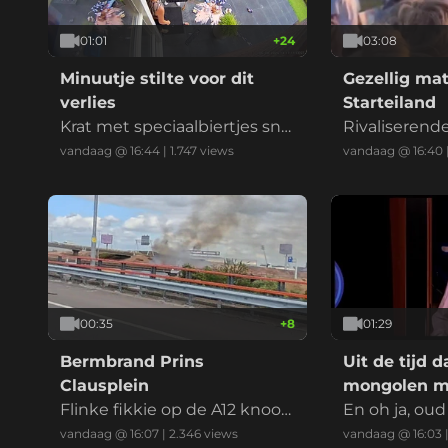
01:01
+
24
03:08
Minuutje stilte voor dit
Gezellig ma
verlies
Starteiland
Krat met speciaalbiertjes sne
Rivaliseren
uvelt vlak voordat vakantie o
Friese hoolie
vandaag @ 16:44
|
1.747
views
vandaag @ 16:40
p de camping kan beginnen
de vuist
00:35
+
8
01:29
Bermbrand Prins
Uit de tijd d
Clausplein
mongolen mo
Flinke fikkie op de A12 knoop
op primetim
En oh ja, oud
punt Prins Clausplein bij Den
aagman is ov
vandaag @ 16:07
|
2.346
views
vandaag @ 16:03