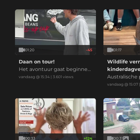
Haag
01:20
-45
01:17
Daan on tour!
Wildlife ve
Het avontuur gaat beginne
kinderdagver
n!
Australische
vandaag @ 15:34
|
3.601
views
n toch wel de
vandaag @ 15:07
verhuis naar
nder!
00:33
+
124
00:31