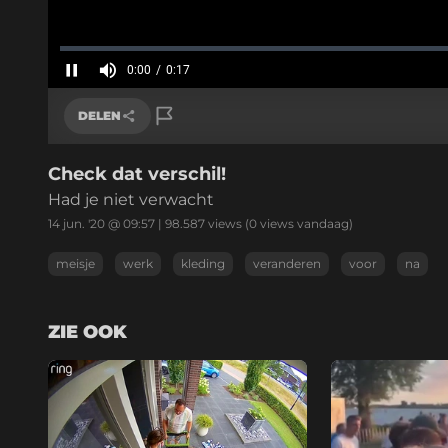
Geladen
:
0%
0:00
/
0:17
Huidige
tijd
Pauzeren
Geluid
uit
DELEN
Check dat verschil!
Link kopiëren
Had je niet verwacht
14 jun. '20 @ 09:57
|
98.587
views
(0 views vandaag)
meisje
werk
kleding
veranderen
voor
na
ZIE OOK