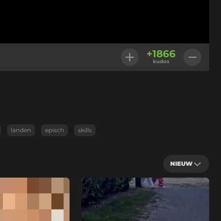
+
1866
kudos
landen
episch
skills
NIEUW