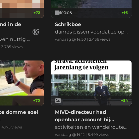
+
72
00:08
+
16
nd in de
Schrikboe
dames pissen voordat ze op
even nuttig b
de plee zijn.
vandaag @ 14:50
|
2.436
views
|
3.785
views
+
70
+
54
eze domme ezel
MIVD-directeur had
a
openbaar account bij
Strava
activiteiten en wandelroutes
|
4.175
views
waren jarenlang te volgen...
vandaag @ 14:12
|
5.499
views