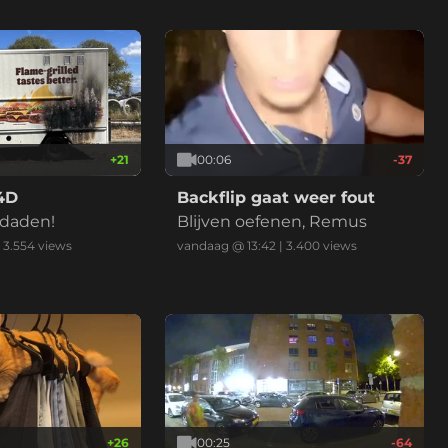
+
21
00:06
-37
4D
Backflip gaat weer fout
daden!
Blijven oefenen, Remus
|
3.554
views
vandaag @ 13:42
|
3.400
views
+
26
00:25
-64