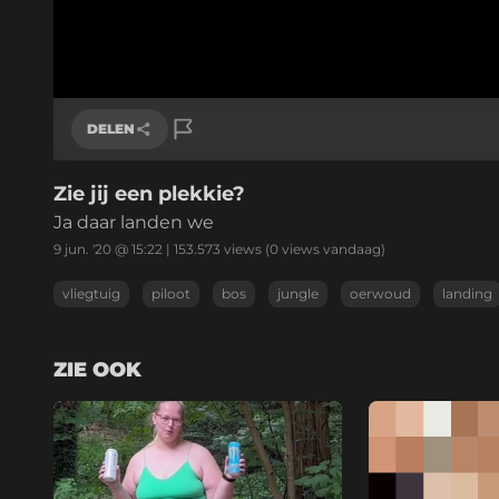
DELEN
Zie jij een plekkie?
Link kopiëren
Ja daar landen we
9 jun. '20 @ 15:22
|
153.573
views
(0 views vandaag)
vliegtuig
piloot
bos
jungle
oerwoud
landing
ZIE OOK