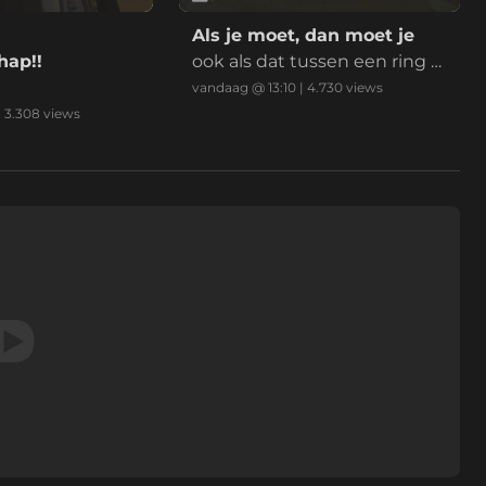
Als je moet, dan moet je
hap!!
ook als dat tussen een ring d
eurbel en beveiligingscamer
vandaag @ 13:10
|
4.730
views
a van een tesla is!
|
3.308
views