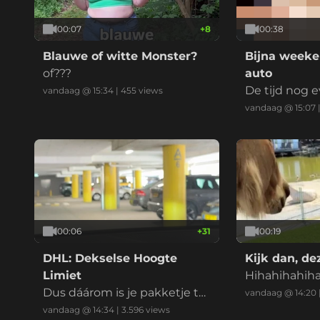
00:07
+
8
00:38
Blauwe of witte Monster?
Bijna weeke
of???
auto
De tijd nog 
vandaag @ 15:34
|
455
views
esteden
vandaag @ 15:07
00:06
+
31
00:19
DHL: Dekselse Hoogte
Kijk dan, d
Limiet
Hihahihahih
Dus dáárom is je pakketje te
vandaag @ 14:20
laat.
vandaag @ 14:34
|
3.596
views