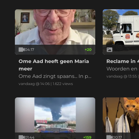
04:17
+
20
Ome Aad heeft geen Maria
Reclame in 
meer
Woorden en 
Ome Aad zingt spaans... In pl
vandaag @ 13:55
aats van Maria, kan je ook Cor
vandaag @ 14:06
|
1.622
views
rina zingen. Maria no más - Cl
iff Richard. WK333...
01:44
+
159
00:17