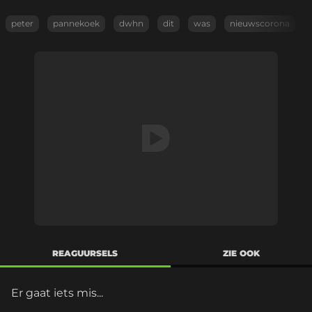
peter
pannekoek
dwhn
dit
was
nieuwscorona
REAGUURSELS
ZIE OOK
Er gaat iets mis...