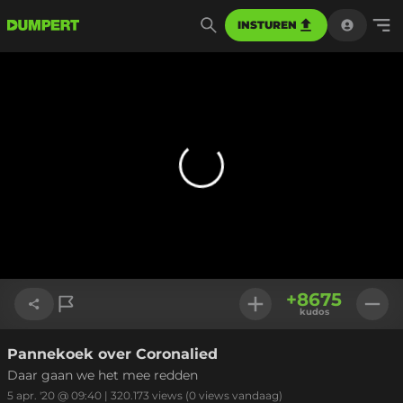
INSTUREN
+
8675
kudos
Pannekoek over Coronalied
Link kopiëren
Daar gaan we het mee redden
5 apr. '20 @ 09:40
|
320.173
views
(0 views vandaag)