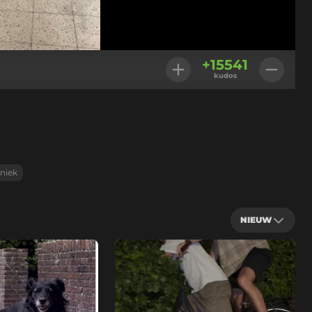
Instellingen
+
15541
kudos
niek
NIEUW