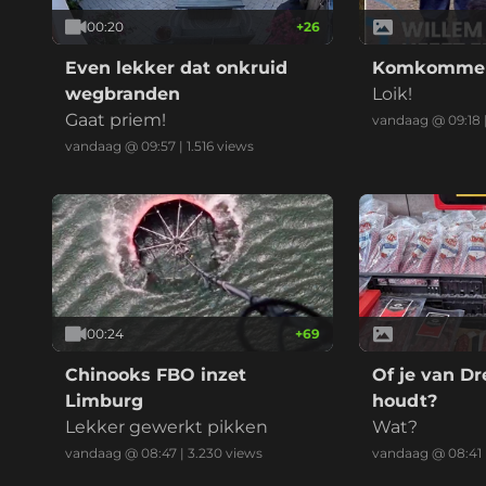
00:20
+
26
Even lekker dat onkruid
Komkommert
wegbranden
Loik!
Gaat priem!
vandaag @ 09:18
vandaag @ 09:57
|
1.516
views
00:24
+
69
Chinooks FBO inzet
Of je van Dr
Limburg
houdt?
Lekker gewerkt pikken
Wat?
vandaag @ 08:47
|
3.230
views
vandaag @ 08:41