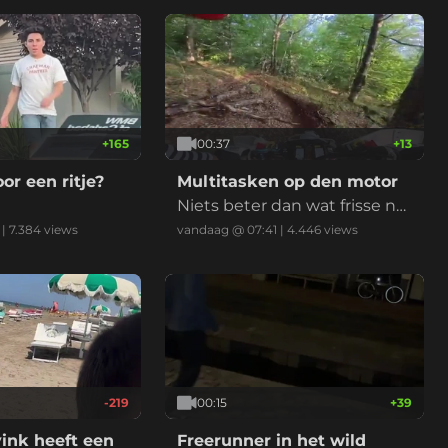
raken gewond.
+
165
00:37
+
13
or een ritje?
Multitasken op den motor
Niets beter dan wat frisse na
tuurlucht om bij op te knapp
|
7.384
views
vandaag @ 07:41
|
4.446
views
en
-219
00:15
+
39
ink heeft een
Freerunner in het wild