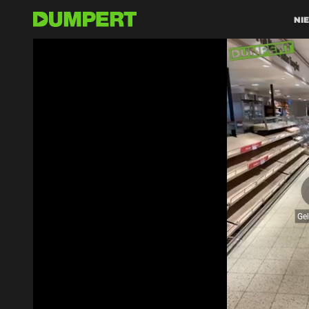
NI
Ge