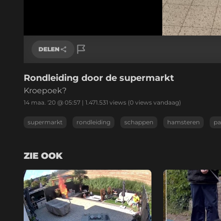
Geladen
:
42.10%
/
Geluid
aan
DELEN
Rondleiding door de supermarkt
Link kopiëren
Kroepoek?
14 maa. '20 @ 05:57
|
1.471.531
views
(0 views vandaag)
supermarkt
rondleiding
schappen
hamsteren
pa
ZIE OOK