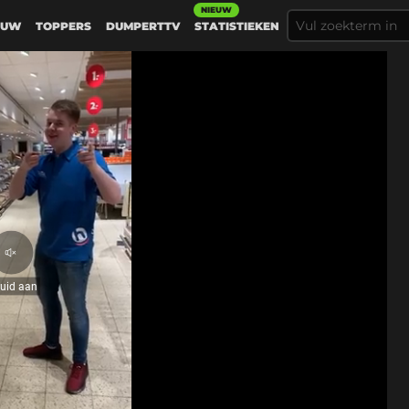
NIEUW
EUW
TOPPERS
DUMPERTTV
STATISTIEKEN
Geluid
aan
luid aan