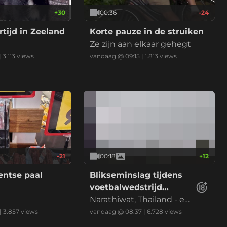
+
30
00:36
-24
ijd in Zeeland
Korte pauze in de struiken
Ze zijn aan elkaar gehegt
|
3.113
views
vandaag @ 09:15
|
1.813
views
-21
00:18
+
12
entse paal
Blikseminslag tijdens
voetbalwedstrijd
Thailand
Narathiwat, Thailand - ee
n 24 jarige voetballer over
|
3.857
views
vandaag @ 08:37
|
6.728
views
lijdt ter plekke. 9 anderen