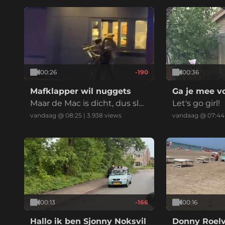
00:26
-190
00:36
Mafklapper wil nuggets
Ga je mee vo
Maar de Mac is dicht, dus slaa
Let's go girl!
t ie de hele bende aan puin
vandaag @ 08:25
|
3.938
views
vandaag @ 07:44
00:13
-166
00:16
Hallo ik ben Sjonny Noksvil
Donny Roelv