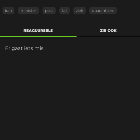
iran
minister
pest
fail
ziek
quarantaine
REAGUURSELS
ZIE OOK
Er gaat iets mis...