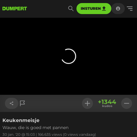
INSTUREN
+
1344
kudos
Keukenmeisje
Link kopiëren
Wauw, die is goed met pannen
30 jan. '20 @ 15:03
|
166.635
views
(0 views vandaag)