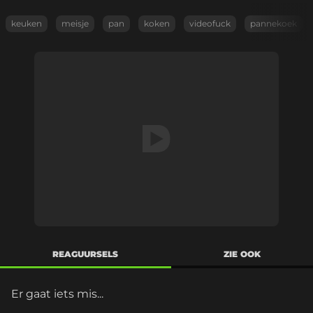
keuken
meisje
pan
koken
videofuck
pannekoek
REAGUURSELS
ZIE OOK
Er gaat iets mis...