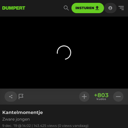
INSTUREN
+
803
kudos
Kantelmomentje
Link kopiëren
Zware jongen
9 dec. '19 @ 14:02
|
143.425
views
(0 views vandaag)