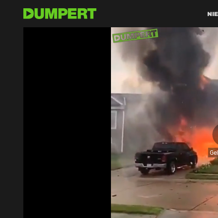
NI
Ge