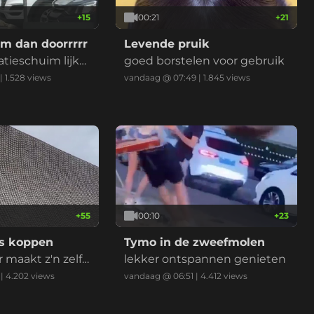
+
15
00:21
+
21
ilm dan doorrrrr
Levende pruik
atieschuim lijkt l
goed borstelen voor gebruik
weten het niet
|
1.528
views
vandaag @ 07:49
|
1.845
views
er.
+
55
00:10
+
23
s koppen
Tymo in de zweefmolen
 maakt z'n zelfh
lekker ontspannen genieten
emaal waar.
|
4.202
views
vandaag @ 06:51
|
4.412
views