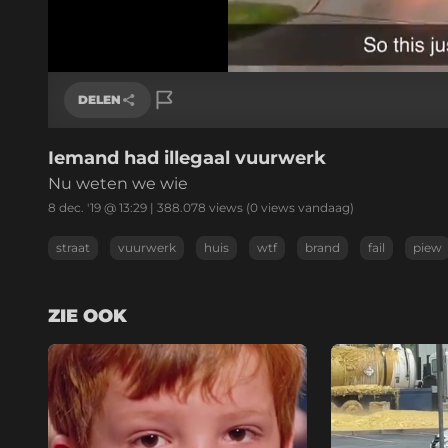
/
Geluid
aan
DELEN
Iemand had illegaal vuurwerk
Link kopiëren
Nu weten we wie
8 dec. '19 @ 13:29
|
388.078
views
(0 views vandaag)
straat
vuurwerk
huis
wtf
brand
fail
piew
ZIE OOK