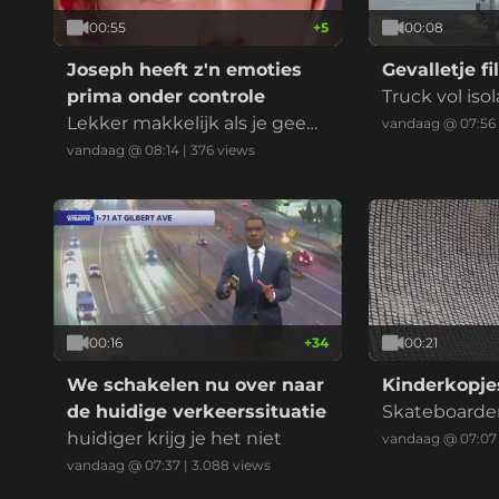
00:55
+
5
00:08
Joseph heeft z'n emoties
Gevalletje f
prima onder controle
Truck vol isol
Lekker makkelijk als je geen
ek, maar we 
vandaag @ 07:56
ziel hebt natuurlijk
helemaal zek
vandaag @ 08:14
|
376
views
00:16
+
34
00:21
We schakelen nu over naar
Kinderkopje
de huidige verkeerssituatie
Skateboarder
huidiger krijg je het niet
ype niet hel
vandaag @ 07:07
vandaag @ 07:37
|
3.088
views