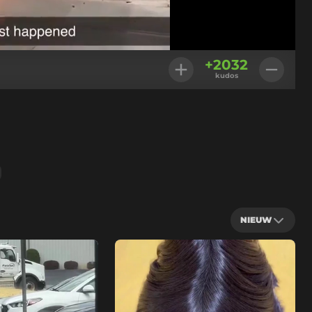
Geladen
:
100.00%
Instellingen
+
2032
kudos
NIEUW