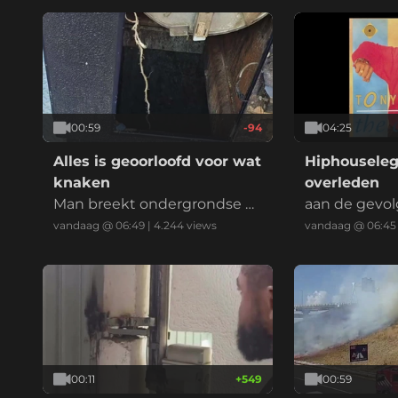
00:59
-94
04:25
Alles is geoorloofd voor wat
Hiphouseleg
knaken
overleden
Man breekt ondergrondse c
aan de gevo
ontainer open en klimt er in
vandaag @ 06:49
|
4.244
views
vandaag @ 06:45
opzoek naar blikjes
00:11
+
549
00:59