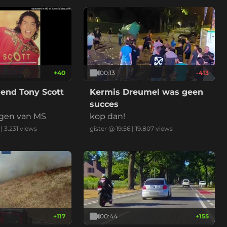
+
40
00:13
-413
end Tony Scott
Kermis Dreumel was geen
succes
lgen van MS
kop dan!
|
3.231
views
gister @ 19:56
|
19.807
views
+
117
00:44
+
155