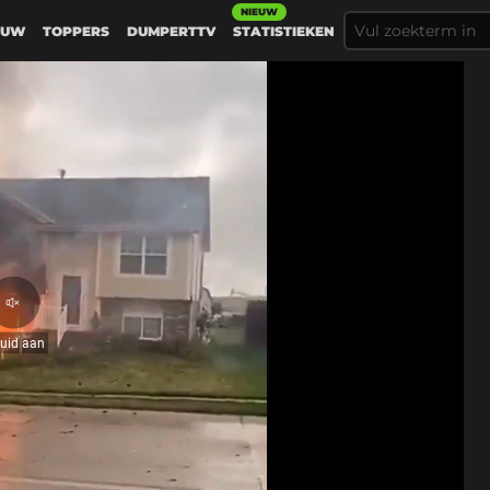
NIEUW
EUW
TOPPERS
DUMPERTTV
STATISTIEKEN
Geluid
aan
luid aan