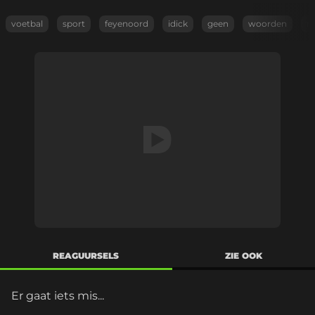
voetbal
sport
feyenoord
idick
geen
woorden
m
REAGUURSELS
ZIE OOK
Er gaat iets mis...