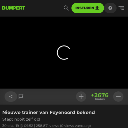
INSTUREN
+
2676
kudos
Nieuwe trainer van Feyenoord bekend
Link kopiëren
Stapt nooit zelf op!
30 okt. '19 @ 09:52
|
258.871
views
(0 views vandaag)