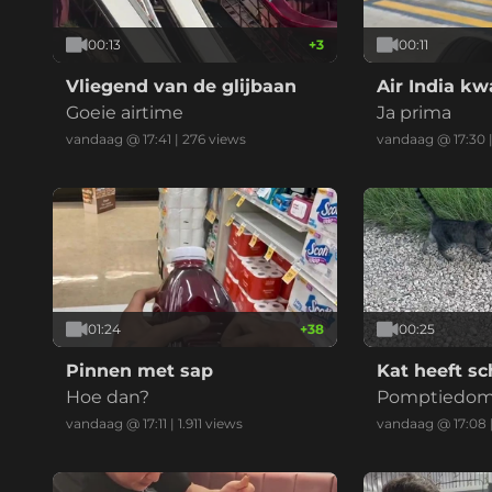
00:13
+
3
00:11
Vliegend van de glijbaan
Air India kw
Goeie airtime
Ja prima
vandaag @ 17:41
|
276
views
vandaag @ 17:30
01:24
+
38
00:25
Pinnen met sap
Kat heeft sch
Hoe dan?
Pomptiedom 
vandaag @ 17:11
|
1.911
views
vandaag @ 17:08