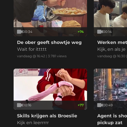
00:34
+
74
00:14
De ober geeft showtje weg
Werken met 
Wait for ittttt
Kijk, en als 
l trekt.....
vandaag @ 16:42
|
3.781
views
vandaag @ 16:30
00:16
+
77
00:49
Skills krijgen als Broeslie
Agent is sh
Kijk en leerrrrr
pickup zat