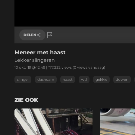
DELEN
Meneer met haast
Link kopiëren
Lekker slingeren
10 okt. '19 @ 12:49
|
177.232
views
(0 views vandaag)
slinger
dashcam
haast
wtf
gekkie
duwen
ZIE OOK