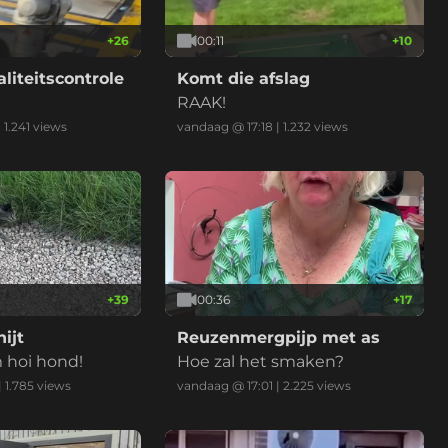
+
26
00:11
+
10
aliteitscontrole
Komt die afslag
RAAK!
|
1.241
views
vandaag @ 17:18
|
1.232
views
+
39
00:36
+
17
ijt
Reuzenmergpijp met as
hoi hond!
Hoe zal het smaken?
|
1.785
views
vandaag @ 17:01
|
2.225
views