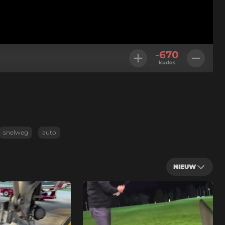
-670
kudos
snelweg
auto
NIEUW