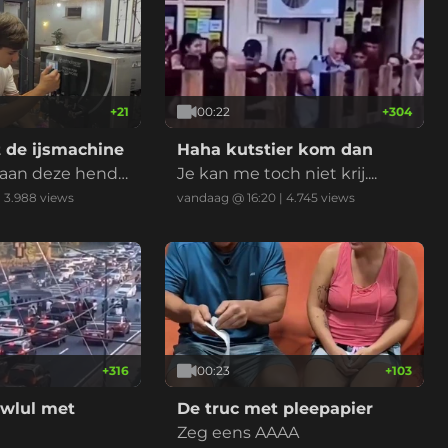
+
21
00:22
+
304
de ijsmachine
Haha kutstier kom dan
je aan deze hende
Je kan me toch niet krij....
|
3.988
views
vandaag @ 16:20
|
4.745
views
+
316
00:23
+
103
owlul met
De truc met pleepapier
Zeg eens AAAA