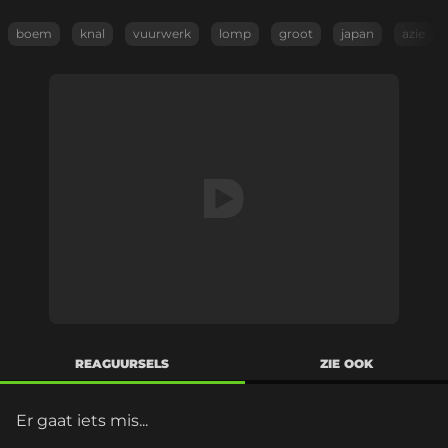
boem
knal
vuurwerk
lomp
groot
japan
azie
REAGUURSELS
ZIE OOK
Er gaat iets mis...