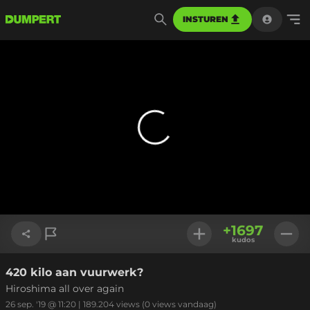
INSTUREN
+
1697
kudos
420 kilo aan vuurwerk?
Link kopiëren
Hiroshima all over again
26 sep. '19 @ 11:20
|
189.204
views
(0 views vandaag)