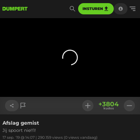
INSTUREN
+
3804
kudos
Afslag gemist
Link kopiëren
Jij spoort nie!!1!
17 sep. '19 @ 14:07
|
290.159
views
(0 views vandaag)