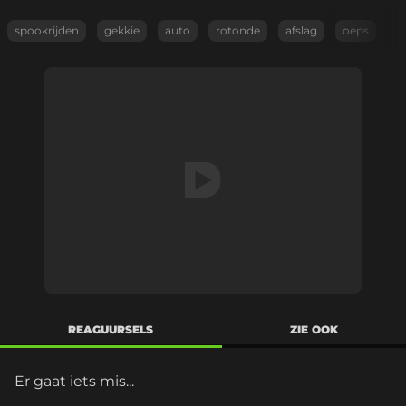
spookrijden
gekkie
auto
rotonde
afslag
oeps
REAGUURSELS
ZIE OOK
Er gaat iets mis...