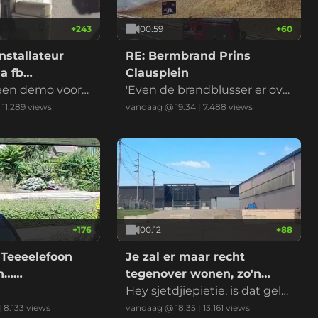
+
243
00:59
+
60
nstallateur
RE: Bermbrand Prins
a fb
Clausplein
 een demo voord
'Even de brandblusser er ove
r en het is geblust' riep iema
|
11.289
views
vandaag @ 19:34
|
7.488
views
nd
+
176
00:12
+
88
 Teeeelefoon
Je zal er maar recht
on……
tegenover wonen, zo'n
datacenter
Hey sjetdjiepietie, is dat gelui
d normaal?
|
8.133
views
vandaag @ 18:35
|
13.161
views