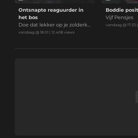
Ontsnapte reaguurder in
Boddie posit
het bos
Vijf Pensjes
Doe dat lekker op je zolderka
vandaag @ 17:33
mer mafkees
vandaag @ 18:01
|
12.408
views