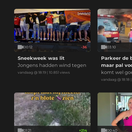
elijk:
00:12
-36
03:10
Sneekweek was lit
Parkeer de 
Jongens hadden wind tegen
maar pal voo
komt wel go
vandaag @ 18:19
|
10.851
views
vandaag @ 18:18
01:21
+
214
00:40