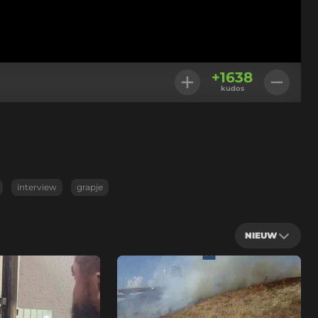
+
1638
kudos
interview
grapje
NIEUW