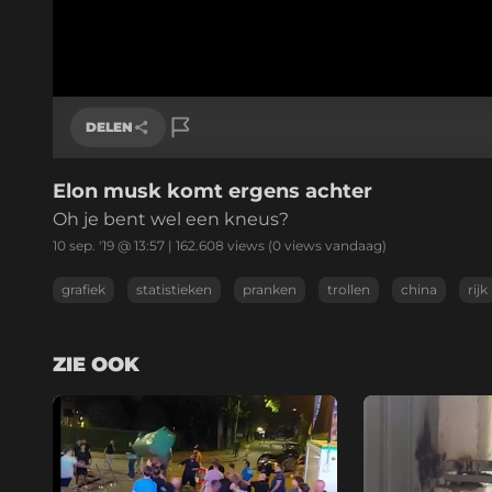
DELEN
Elon musk komt ergens achter
Link kopiëren
Oh je bent wel een kneus?
10 sep. '19 @ 13:57
|
162.608
views
(0 views vandaag)
grafiek
statistieken
pranken
trollen
china
rijk
ZIE OOK