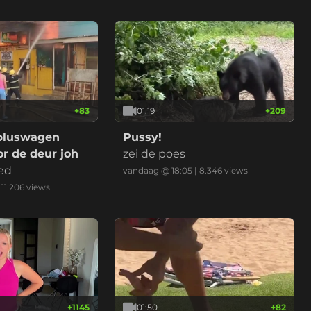
+
83
01:19
+
209
bluswagen
Pussy!
r de deur joh
zei de poes
ed
vandaag @ 18:05
|
8.346
views
|
11.206
views
+
1145
01:50
+
82