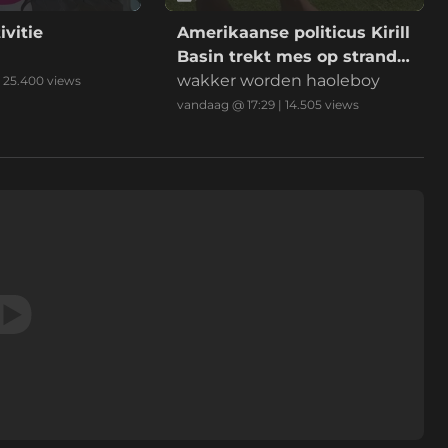
ivitie
Amerikaanse politicus Kirill
Basin trekt mes op strand
Hawaii
wakker worden haoleboy
|
25.400
views
vandaag @ 17:29
|
14.505
views