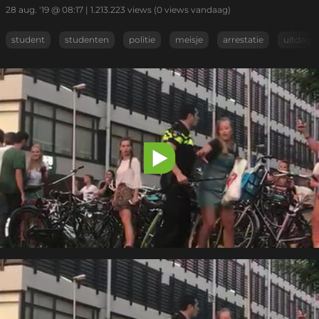
28 aug. '19 @ 08:17
|
1.213.223
views
(0 views vandaag)
student
studenten
politie
meisje
arrestatie
uitdage
Video
afspelen