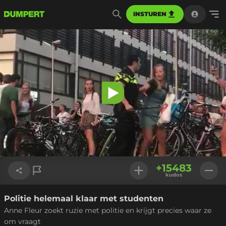
INSTUREN
Video
afspelen
+
15483
kudos
Politie helemaal klaar met studenten
Link kopiëren
Anne Fleur zoekt ruzie met politie en krijgt precies waar ze
om vraagt