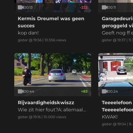
00:13
-222
00:11
Kermis Dreumel was geen
Garagedeuri
succes
geroggeld vi
kop dan!
marktplaats
Geeft nog ff
at ik betaal
gister @ 19:56
|
10.556
views
gister @ 19:37
|
11
00:44
+
83
00:24
Rijvaardigheidskwiszz
Teeeelefoon
Wie zit hier fout?A: allemaal
Teeeeelefo
B: iedereenC: alle betrokken
KWAK!
gister @ 19:16
|
10.000
views
enD: eeniederE: anders, nam
gister @ 19:04
|
8.
elijk: