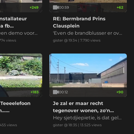
+
249
00:59
+
62
nstallateur
RE: Bermbrand Prins
a fb
Clausplein
 een demo voord
'Even de brandblusser er ove
r en het is geblust' riep iema
.774
views
gister @ 19:34
|
7.790
views
nd
+
183
00:12
+
90
 Teeeelefoon
Je zal er maar recht
on……
tegenover wonen, zo'n
datacenter
Hey sjetdjiepietie, is dat gelui
d normaal?
455
views
gister @ 18:35
|
13.525
views