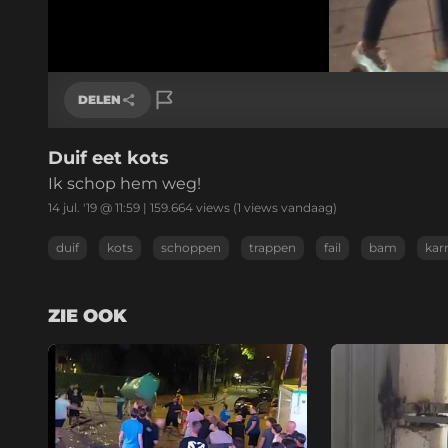
/
Geluid
aan
DELEN
Duif eet kots
Link kopiëren
Ik schop hem weg!
14 jul. '19 @ 11:59
|
159.664
views
(1 views vandaag)
duif
kots
schoppen
trappen
fail
bam
ka
ZIE OOK