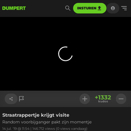
INSTUREN
+
1332
kudos
Straatrappertje krijgt visite
Link kopiëren
Random voorbijganger pakt zijn momentje
14 jul. '19 @ 11:54
|
146.712
views
(0 views vandaag)