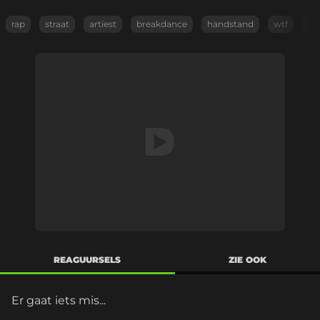
rap
straat
artiest
breakdance
handstand
wtf
da
REAGUURSELS
ZIE OOK
Er gaat iets mis...