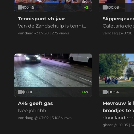
00:45
+
3
00:08
Tennispunt vh jaar
Slippergeve
Van de Zandschulp is tennis
Cafetaria eige
keepert
n bril
vandaag @ 07:28
|
275
views
vandaag @ 07:18
00:11
+
67
00:54
A45 geeft gas
Mevrouw is
Nee johhhh
broodjes te 
door landend
vandaag @ 07:02
|
3.105
views
gister @ 20:05
|
1