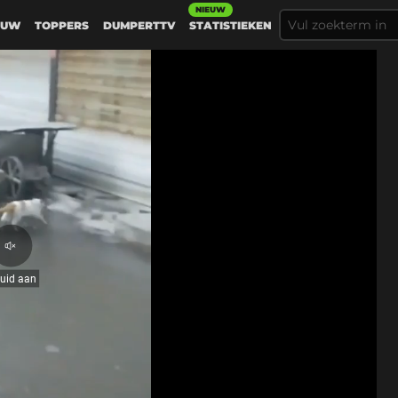
NIEUW
EUW
TOPPERS
DUMPERTTV
STATISTIEKEN
Geluid
aan
luid aan