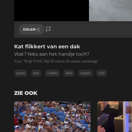
/
Geluid
aan
DELEN
Kat flikkert van een dak
Link kopiëren
Wat? Niks aan het handje toch?
11 jul. '19 @ 17:03
|
162.111
views
(0 views vandaag)
poes
kat
vallen
dak
lopen
wtf
ZIE OOK