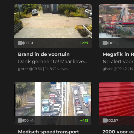
00:51
+
227
00:15
Brand in de voortuin
Megafik in 
Dank gemeente! Maar liever
NL-alert voo
niet nu met de droogte
et zwarte rea
gister @ 19:50
|
14.842
views
gister @ 19:42
|
14
bedrijf (drie v
00:41
+
431
02:57
Medisch spoedtransport
2000 voor e