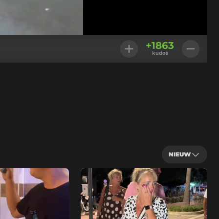
Geladen
:
100.00%
Instellingen
+
1863
kudos
NIEUW