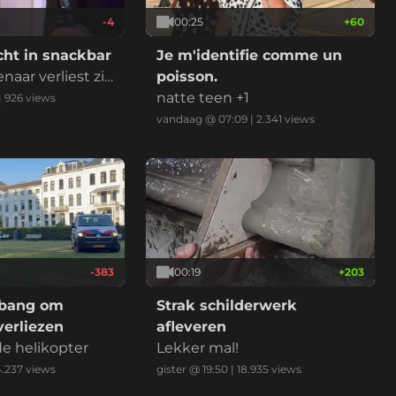
-4
00:25
+
60
cht in snackbar
Je m'identifie comme un
naar verliest zij
poisson.
natte teen +1
|
926
views
vandaag @ 07:09
|
2.341
views
-383
00:19
+
203
 bang om
Strak schilderwerk
verliezen
afleveren
e helikopter
Lekker mal!
4.237
views
gister @ 19:50
|
18.935
views