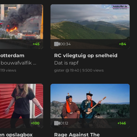
+
45
00:34
+
84
Rotterdam
RC vliegtuig op snelheid
r bouwafvalfik m
Dat is rapf
uk bij recycling
.119
views
gister @ 19:40
|
9.500
views
ids)
+
100
01:12
+
146
en opslagbox
Rage Against The