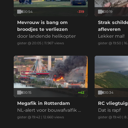
00:54
-319
00:19
Mevrouw is bang om
Strak schil
broodjes te verliezen
afleveren
door landende helikopter
Lekker mal!
gister @ 20:05
|
11.967
views
gister @ 19:50
|
16
00:15
+
42
00:34
Megafik in Rotterdam
RC vliegtuig
NL-alert voor bouwafvalfik m
Dat is rapf
et zwarte reauk bij recycling
gister @ 19:42
|
12.660
views
gister @ 19:40
|
8.
bedrijf (drie vids)