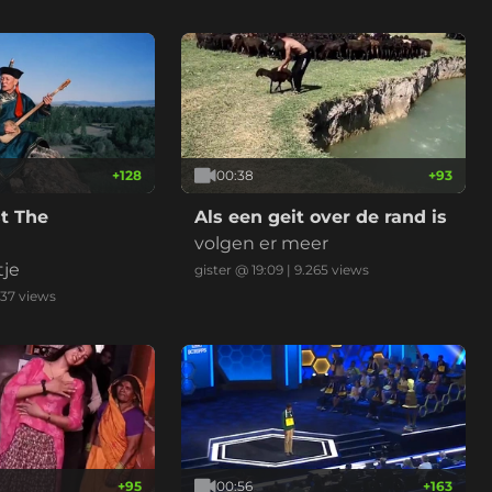
+
128
00:38
+
93
t The
Als een geit over de rand is
volgen er meer
tje
gister @ 19:09
|
9.265
views
437
views
+
95
00:56
+
163