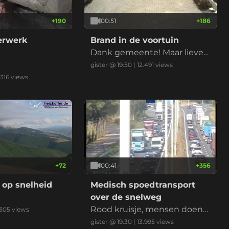
+
190
00:51
+
186
derwerk
Brand in de voortuin
Dank gemeente! Maar liever
niet nu met de droogte
gister @ 19:50
|
12.491
views
.316
views
+
72
00:41
+
356
 op snelheid
Medisch spoedtransport
over de snelweg
Rood kruisje, mensen doen
305
views
normaal, ambu erlangs, klaar
gister @ 19:30
|
13.995
views