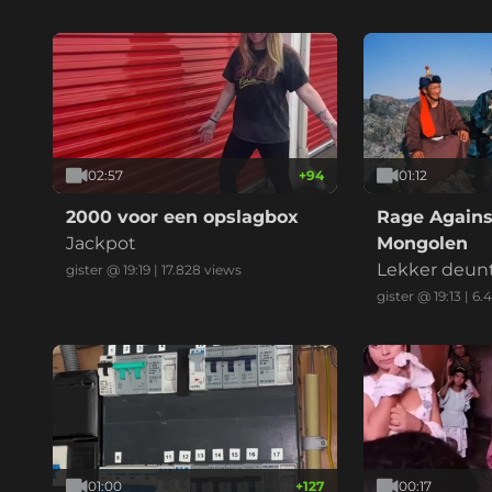
02:57
+
94
01:12
2000 voor een opslagbox
Rage Agains
Jackpot
Mongolen
Lekker deun
gister @ 19:19
|
17.828
views
gister @ 19:13
|
6.
01:00
+
127
00:17