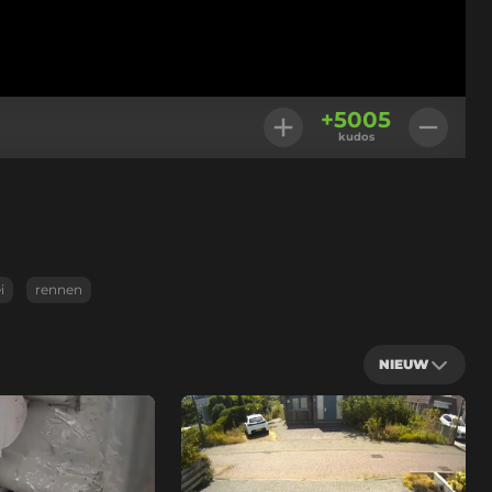
+
5005
kudos
i
rennen
NIEUW