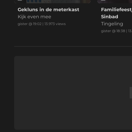
Gekluns in de meterkast
Familiefeest
Kijk even mee
Sinbad
Tingeling
gister @ 19:02
|
13.973
views
gister @ 18:38
|
13