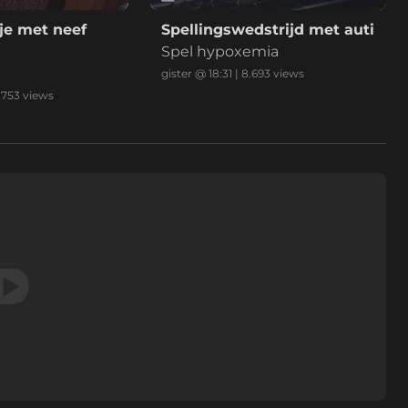
je met neef
Spellingswedstrijd met auti
Spel hypoxemia
gister @ 18:31
|
8.693
views
.753
views