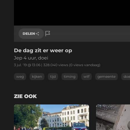
DELEN
De dag zit er weer op
Link kopiëren
Jep 4 uur, doei
3 jul. '19 @ 13:06
|
328.040
views
(0 views vandaag)
weg
kijken
tijd
timing
wtf
gemeente
doe
ZIE OOK