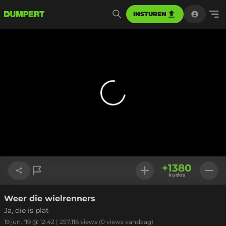
INSTUREN
+
1380
kudos
Weer die wielrenners
Link kopiëren
Ja, die is plat
19 jun. '19 @ 12:42
|
257.116
views
(0 views vandaag)