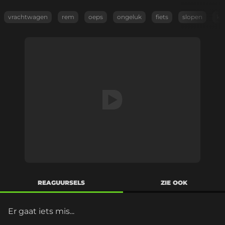
vrachtwagen
rem
oeps
ongeluk
fiets
slopen
ka
REAGUURSELS
ZIE OOK
Er gaat iets mis...