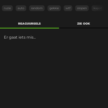
ruzie
auto
random
gekkie
wtf
slopen
kapot
REAGUURSELS
ZIE OOK
Er gaat iets mis...