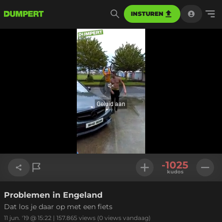
INSTUREN
Geluid
aan
Geluid aan
Geladen
:
44.08%
Instellinge
-1025
kudos
Problemen in Engeland
Link kopiëren
Dat los je daar op met een fiets
11 jun. '19 @ 15:22
|
157.865
views
(0 views vandaag)