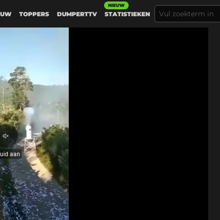
NIEUW
EUW
TOPPERS
DUMPERTTV
STATISTIEKEN
Geluid
aan
luid aan