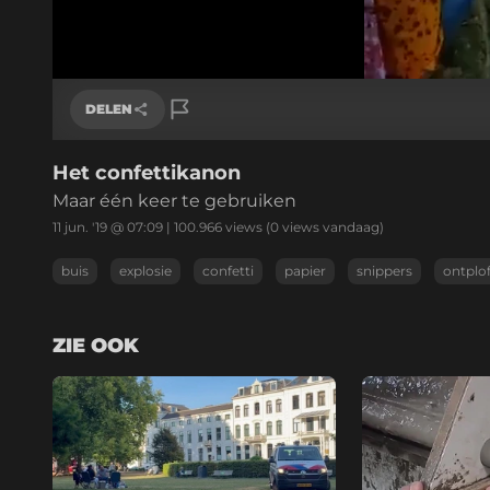
/
Geluid
aan
DELEN
Het confettikanon
Link kopiëren
Maar één keer te gebruiken
11 jun. '19 @ 07:09
|
100.966
views
(0 views vandaag)
buis
explosie
confetti
papier
snippers
ontplof
ZIE OOK