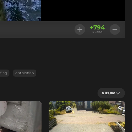
Geladen
:
100.00%
Instellingen
+
794
kudos
fing
ontploffen
NIEUW