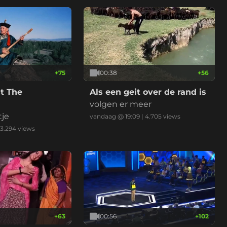
+
75
00:38
+
56
t The
Als een geit over de rand is
volgen er meer
tje
vandaag @ 19:09
|
4.705
views
3.294
views
+
63
00:56
+
102