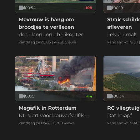
00:54
-108
00:19
Mevrouw is bang om
Strak schil
broodjes te verliezen
afleveren
door landende helikopter
Lekker mal!
vandaag @ 20:05
|
4.268
views
vandaag @ 19:50
00:15
+
14
00:34
Megafik in Rotterdam
RC vliegtuig
NL-alert voor bouwafvalfik m
Dat is rapf
et zwarte reauk bij recycling
vandaag @ 19:42
|
6.288
views
vandaag @ 19:40
bedrijf (drie vids)