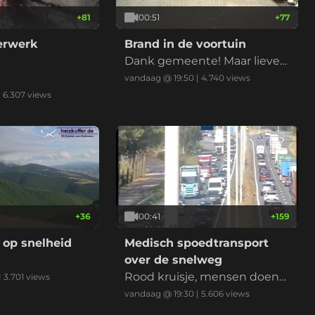
+
81
00:51
+
77
derwerk
Brand in de voortuin
Dank gemeente! Maar liever
niet nu met de droogte
vandaag @ 19:50
|
4.740
views
|
6.307
views
+
36
00:41
+
159
 op snelheid
Medisch spoedtransport
over de snelweg
Rood kruisje, mensen doen
|
3.701
views
normaal, ambu erlangs, klaar
vandaag @ 19:30
|
5.606
views