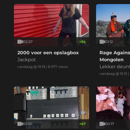
02:57
+
54
01:12
2000 voor een opslagbox
Rage Agains
Jackpot
Mongolen
Lekker deun
vandaag @ 19:19
|
8.977
views
vandaag @ 19:13
|
01:00
+
67
00:17