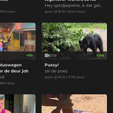
datacenter
Hey sjetdjiepietie, is dat gelui
d normaal?
.870
views
gister @ 18:35
|
18.541
views
+
110
01:19
+
298
bluswagen
Pussy!
r de deur joh
zei de poes
ed
gister @ 18:05
|
11.716
views
.689
views