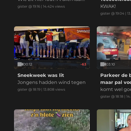
B: iedereenC: alle betrokken
KWAK!
gister @ 19:16
|
14.424
views
enD: eeniederE: anders, nam
gister @ 19:04
|
13
elijk:
00:12
-63
03:10
Sneekweek was lit
Parkeer de 
Jongens hadden wind tegen
maar pal voo
komt wel go
gister @ 18:19
|
13.808
views
gister @ 18:18
|
14