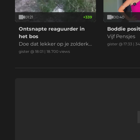
01:21
+
339
00:40
Ontsnapte reaguurder in
Boddie posit
het bos
Vijf Pensjes
Doe dat lekker op je zolderka
gister @ 17:33
|
34
mer mafkees
gister @ 18:01
|
18.700
views