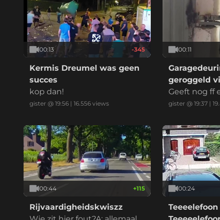
00:13
-345
00:11
Kermis Dreumel was geen
Garagedeuri
succes
geroggeld vi
kop dan!
marktplaats
Geeft nog ff
at ik betaal
gister @ 19:56
|
16.556
views
gister @ 19:37
|
19
00:44
+
115
00:24
Rijvaardigheidskwiszz
Teeeelefoon
Wie zit hier fout?A: allemaal
Teeeeelefo