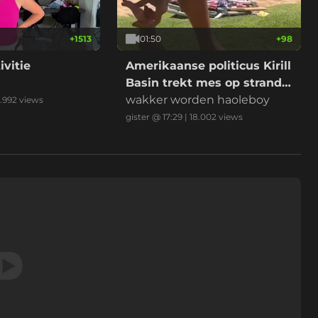
+
1513
01:50
+
98
ivitie
Amerikaanse politicus Kirill
Basin trekt mes op strand
Hawaii
wakker worden haoleboy
.992
views
gister @ 17:29
|
18.002
views