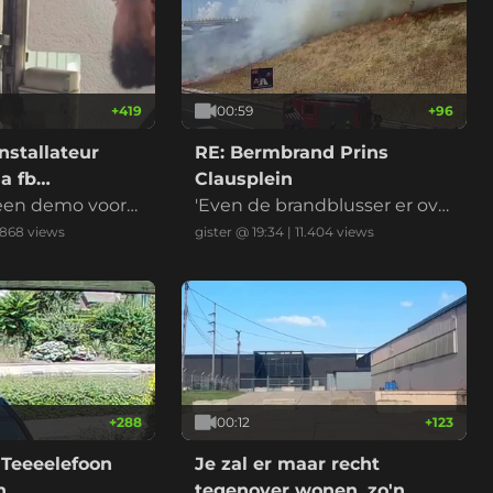
+
419
00:59
+
96
nstallateur
RE: Bermbrand Prins
a fb
Clausplein
 een demo voord
'Even de brandblusser er ove
r en het is geblust' riep iema
.868
views
gister @ 19:34
|
11.404
views
nd
+
288
00:12
+
123
 Teeeelefoon
Je zal er maar recht
on……
tegenover wonen, zo'n