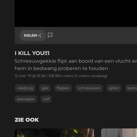
DELEN
I KILL YOU!!1
Link kopiëren
Schreeuwgekkie flipt aan boord van een vlucht en
hem in bedwang proberen te houden
12 mei '19 @ 16:36
|
128.984
views
(0 views vandaag)
vliegtuig
gek
flippen
schreeuwen
gillen
bedr
passagier
wtf
ZIE OOK