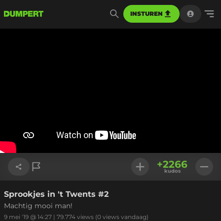
INSTUREN
+
2266
kudos
Sprookjes in 't Twents #2
Link kopiëren
Machtig mooi man!
9 mei '19 @ 14:27
|
79.774
views
(0 views vandaag)