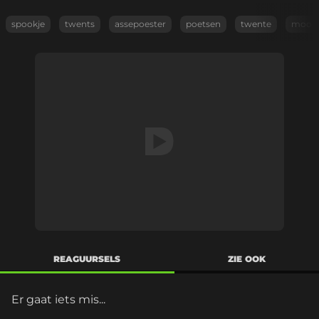
spookje
twents
assepoester
poetsen
twente
mooi
REAGUURSELS
ZIE OOK
Er gaat iets mis...