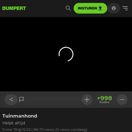
INSTUREN
+
998
kudos
Tuinmanhond
Link kopiëren
Helpt altijd
9 mei '19 @ 12:53
|
88.711
views
(0 views vandaag)