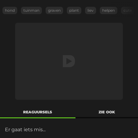
hond
tuinman
graven
plant
liev
helpen
cute
REAGUURSELS
ZIE OOK
Er gaat iets mis...