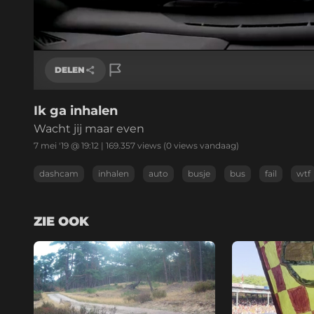
/
Geluid
aan
DELEN
Ik ga inhalen
Link kopiëren
Wacht jij maar even
7 mei '19 @ 19:12
|
169.357
views
(0 views vandaag)
dashcam
inhalen
auto
busje
bus
fail
wtf
ZIE OOK