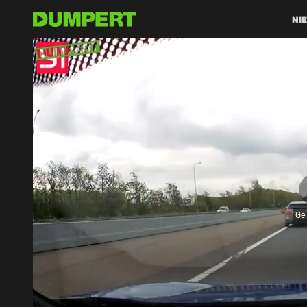
NI
Ge