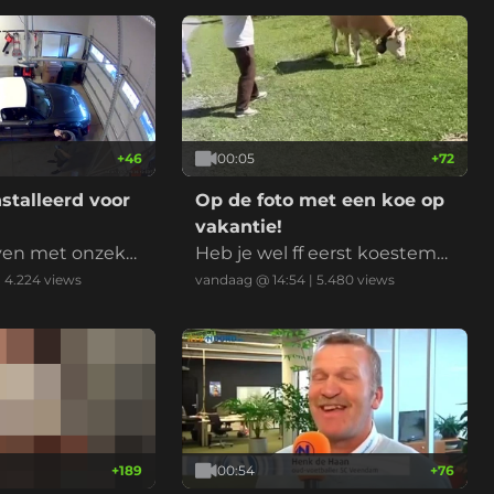
wil geen nieuw asfalt
+
46
00:05
+
72
stalleerd voor
Op de foto met een koe op
vakantie!
ven met onzeke
Heb je wel ff eerst koestem
ming gevraagd?
|
4.224
views
vandaag @ 14:54
|
5.480
views
+
189
00:54
+
76