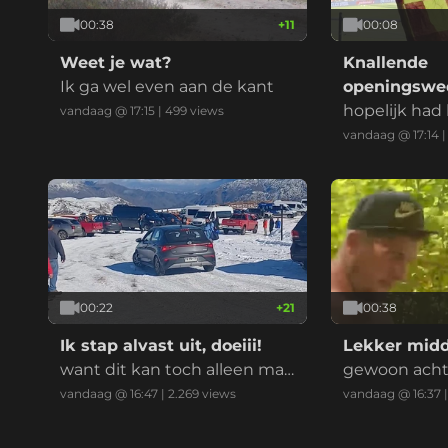
00:38
+
11
00:08
Weet je wat?
Knallende
Ik ga wel even aan de kant
openingswed
Ahead Eagl
hopelijk had 
vandaag @ 17:15
|
499
views
schermers a
vandaag @ 17:14
00:22
+
21
00:38
Ik stap alvast uit, doeiii!
Lekker midd
want dit kan toch alleen maa
gewoon acht
r fout gaan?!
n kijken of ze
vandaag @ 16:47
|
2.269
views
vandaag @ 16:37