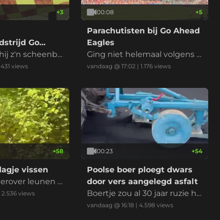
+
3
00:08
+
5
Parachutisten bij Go Ahead
strijd Go
Eagles
es
hij z'n scheenbe
Ging niet helemaal volgens p
an
lan
|
431
views
vandaag @ 17:02
|
1.176
views
+
58
00:23
+
54
agje vissen
Poolse boer ploegt dwars
erover leunen e
door vers aangelegd asfalt
 bijten
Boertje zou al 30 jaar ruzie he
|
2.536
views
bben met de gemeente, wa
vandaag @ 16:18
|
4.598
views
nt bezit 50% van de weg en