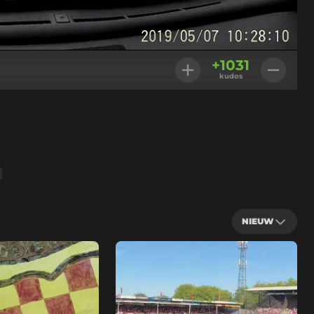
Geladen
:
100.00%
Instellingen
+
1031
kudos
NIEUW