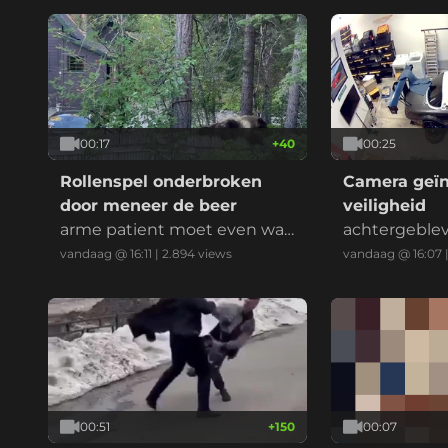
00:17
+
40
00:25
Rollenspel onderbroken
Camera geïn
door meneer de beer
veiligheid
arme patient moet even wac
achtergeble
hten op z'n behandeling
rheid
vandaag @ 16:11
|
2.894
views
vandaag @ 16:07
00:51
+
150
00:07