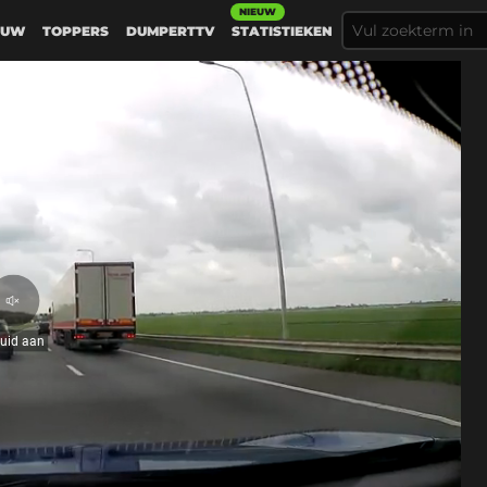
NIEUW
EUW
TOPPERS
DUMPERTTV
STATISTIEKEN
Geluid
aan
luid aan