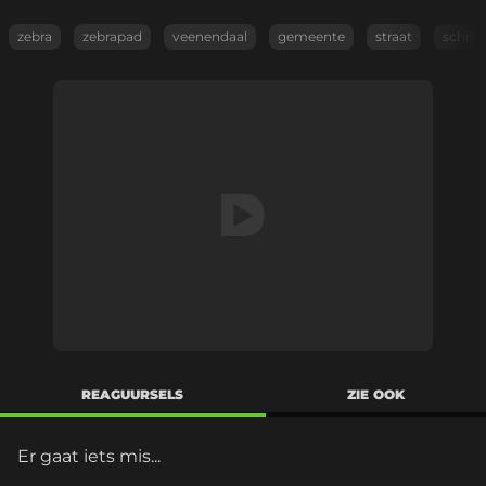
zebra
zebrapad
veenendaal
gemeente
straat
schild
REAGUURSELS
ZIE OOK
Er gaat iets mis...