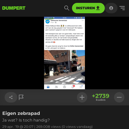
INSTUREN
+
2739
kudos
Eigen zebrapad
Link kopiëren
Ja wat? Is toch handig?
29 apr. '19 @ 20:07
|
269.008
views
(0 views vandaag)