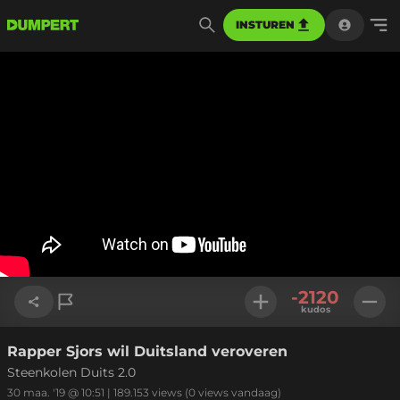
INSTUREN
-2120
kudos
Rapper Sjors wil Duitsland veroveren
Link kopiëren
Steenkolen Duits 2.0
30 maa. '19 @ 10:51
|
189.153
views
(0 views vandaag)