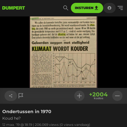
INSTUREN
+
2004
kudos
Ondertussen in 1970
Link kopiëren
Koud he?
12 maa. '19 @ 18:19
|
206.069
views
(0 views vandaag)