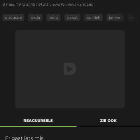
8 maa. '19 @ 21:45
|
91.313
views
(0 views vandaag)
discussie
pvda
radio
debat
politiek
janken
emot
REAGUURSELS
ZIE OOK
Er gaat iets mis...