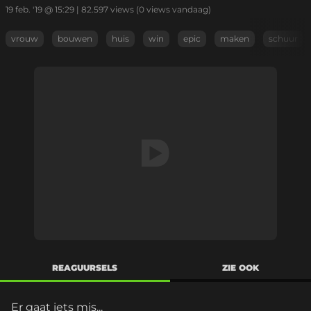
19 feb. '19 @ 15:29
|
82.597
views
(0 views vandaag)
vrouw
bouwen
huis
win
epic
maken
schuur
REAGUURSELS
ZIE OOK
Er gaat iets mis...