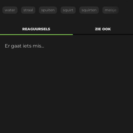
water
straal
spuiten
squirt
squirten
meisje
REAGUURSELS
ZIE OOK
Er gaat iets mis...