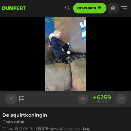
INSTUREN
Geladen
:
100.00%
Instellinge
+
6259
kudos
De squirtkoningin
Link kopiëren
Geen gêne
17 feb. '19 @ 06:45
|
319.678
views
(0 views vandaag)