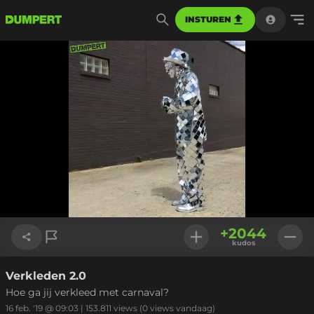
INSTUREN
Geladen
:
100.00%
Instellinge
+
2044
kudos
Verkleden 2.0
Link kopiëren
Hoe ga jij verkleed met carnaval?
16 feb. '19 @ 09:03
|
153.811
views
(0 views vandaag)