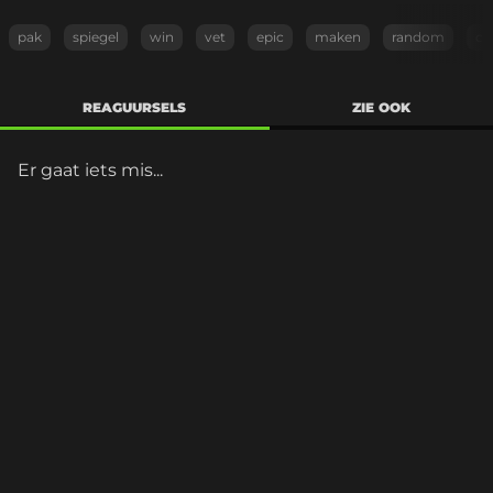
pak
spiegel
win
vet
epic
maken
random
ca
REAGUURSELS
ZIE OOK
Er gaat iets mis...