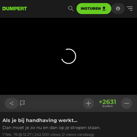
INSTUREN
+
2631
kudos
Als je bij handhaving werkt...
Link kopiëren
Dan moet je zo nu en dan op je strepen staan.
7 feb. '19 @ 12:27
|
242.500
views
(2 views vandaag)