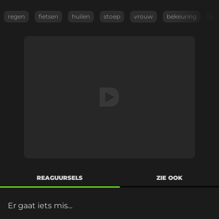
regen
fietsen
huilen
stoep
vrouw
bekeuring
bo
REAGUURSELS
ZIE OOK
Er gaat iets mis...