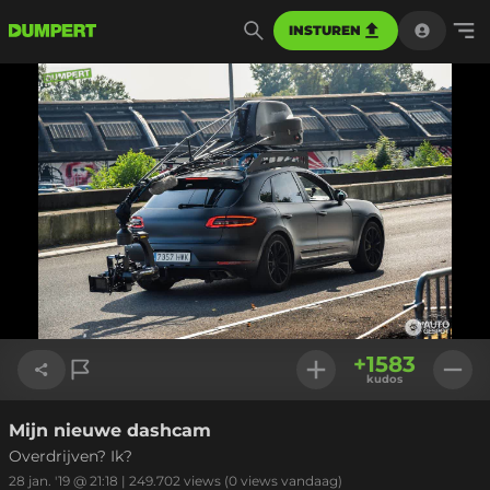
INSTUREN
+
1583
kudos
Mijn nieuwe dashcam
Link kopiëren
Overdrijven? Ik?
28 jan. '19 @ 21:18
|
249.702
views
(0 views vandaag)