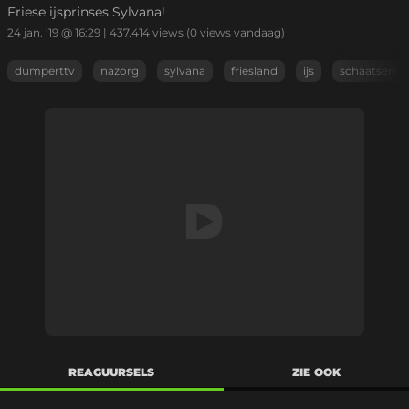
Friese ijsprinses Sylvana!
24 jan. '19 @ 16:29
|
437.414
views
(0 views vandaag)
dumperttv
nazorg
sylvana
friesland
ijs
schaatsen
REAGUURSELS
ZIE OOK