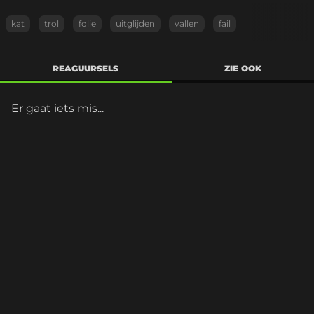
kat
trol
folie
uitglijden
vallen
fail
REAGUURSELS
ZIE OOK
Er gaat iets mis...