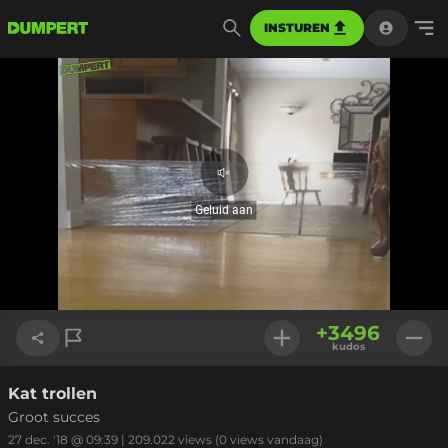
INSTUREN
Geluid
aan
Geluid aan
Geladen
:
100.00%
Instellinge
+
3496
kudos
Kat trollen
Link kopiëren
Groot succes
27 dec. '18 @ 09:39
|
209.022
views
(0 views vandaag)