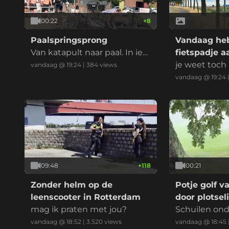
00:22
+
8
Paalspringsprong
Vandaag heb
Van katapult naar paal. In ied
fietspadje a
er geval geen knie in het gez
je weet toch
vandaag @ 19:24
|
384
views
icht dit keer
vandaag @ 19:24
09:48
+
118
00:21
Zonder helm op de
Potje golf v
leenscooter in Rotterdam
door plotse
mag ik praten met jou?
Schuilen ond
niet aan te r
vandaag @ 18:52
|
3.520
views
vandaag @ 18:45