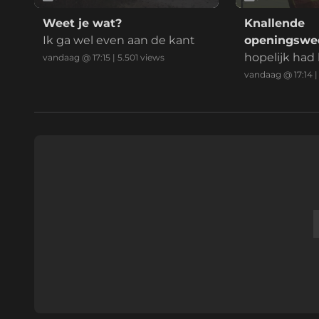
Weet je wat?
Knallende
Ik ga wel even aan de kant
openingswed
Ahead Eagl
hopelijk had 
vandaag @ 17:15
|
5.501
views
schermers a
vandaag @ 17:14