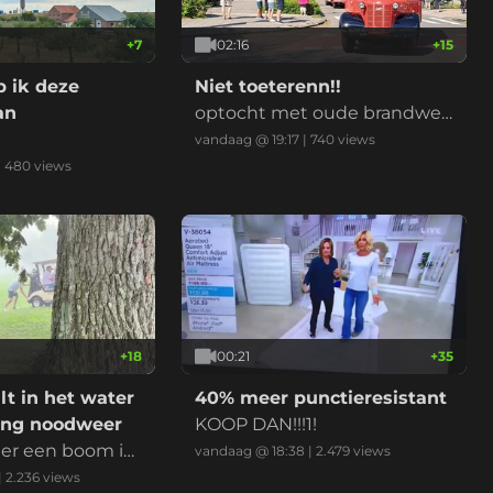
+
7
02:16
+
15
 ik deze
Niet toeterenn!!
an
optocht met oude brandwee
rwagens
vandaag @ 19:17
|
740
views
|
480
views
+
18
00:21
+
35
alt in het water
40% meer punctieresistant
ling noodweer
KOOP DAN!!!1!
er een boom is
vandaag @ 18:38
|
2.479
views
aden
|
2.236
views