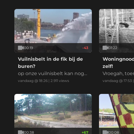
00:19
-43
01:22
Vuilnisbelt in de fik bij de
Woningnood
buren?
zelf!
op onze vuilnisbelt kan nog
Vroegah, toe
gewoon gespeeld worden!
men oploste
vandaag @ 18:26
|
2.911
views
vandaag @ 17:53
00:38
+
67
00:08