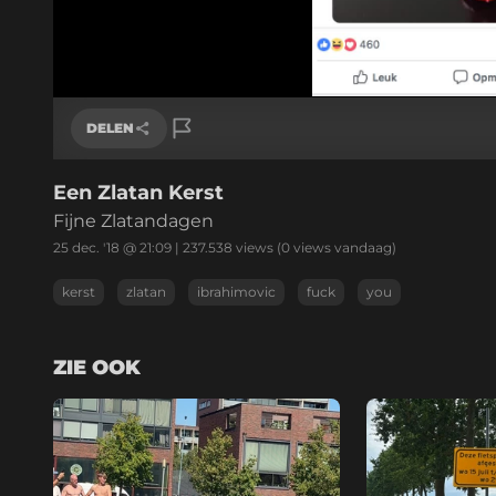
DELEN
Een Zlatan Kerst
Link kopiëren
Fijne Zlatandagen
25 dec. '18 @ 21:09
|
237.538
views
(0 views vandaag)
kerst
zlatan
ibrahimovic
fuck
you
ZIE OOK