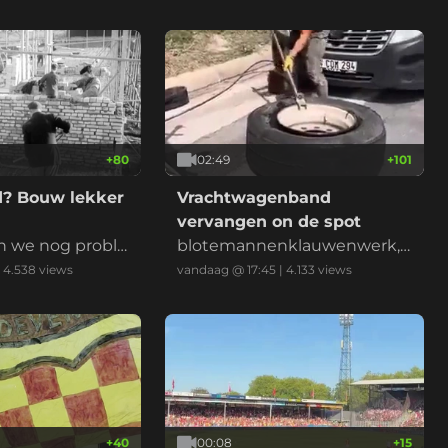
+
80
02:49
+
101
? Bouw lekker
Vrachtwagenband
vervangen on de spot
n we nog proble
blotemannenklauwenwerk,
n met de hand
met handschoenen
|
4.538
views
vandaag @ 17:45
|
4.133
views
+
40
00:08
+
15