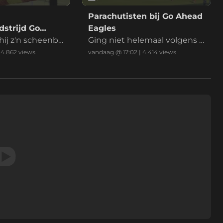
Parachutisten bij Go Ahead
strijd Go
Eagles
es
hij z'n scheenbe
Ging niet helemaal volgens p
an
lan
|
4.862
views
vandaag @ 17:02
|
4.414
views