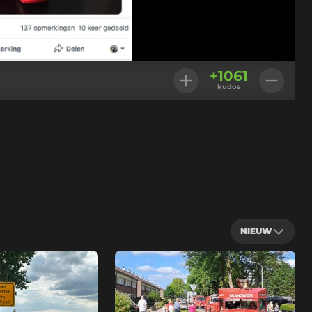
+
1061
kudos
NIEUW