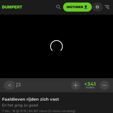
INSTUREN
+
341
kudos
Faaldieven rijden zich vast
Link kopiëren
En het ging zo goed
7 dec. '18 @ 15:16
|
84.167
views
(0 views vandaag)