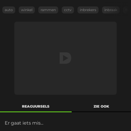
auto
winkel
rammen
cctv
inbrekers
inbraak
fail
REAGUURSELS
ZIE OOK
Er gaat iets mis...