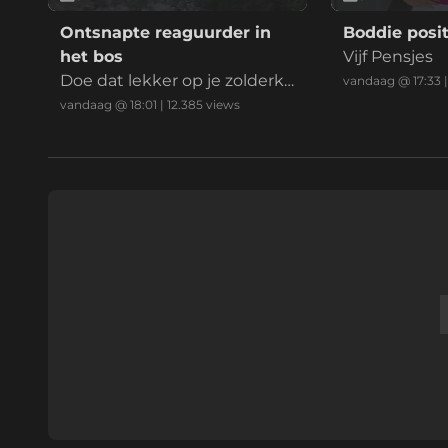
Ontsnapte reaguurder in
Boddie posit
het bos
Vijf Pensjes
Doe dat lekker op je zolderka
vandaag @ 17:33
mer mafkees
vandaag @ 18:01
|
12.385
views