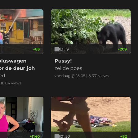
+
83
01:19
+
209
bluswagen
Pussy!
r de deur joh
zei de poes
ed
vandaag @ 18:05
|
8.331
views
|
11.184
views
+
1140
01:50
+
82