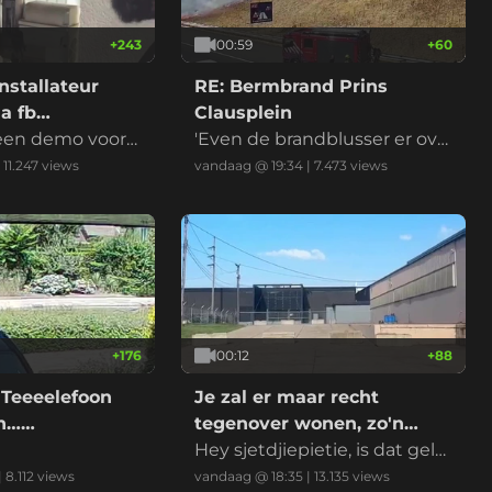
+
243
00:59
+
60
nstallateur
RE: Bermbrand Prins
a fb
Clausplein
 een demo voord
'Even de brandblusser er ove
r en het is geblust' riep iema
|
11.247
views
vandaag @ 19:34
|
7.473
views
nd
+
176
00:12
+
88
 Teeeelefoon
Je zal er maar recht
on……
tegenover wonen, zo'n
datacenter
Hey sjetdjiepietie, is dat gelui
d normaal?
|
8.112
views
vandaag @ 18:35
|
13.135
views