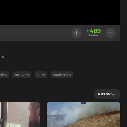
+
489
kudos
ic!
niek
bouwen
skills
hacksmith
NIEUW