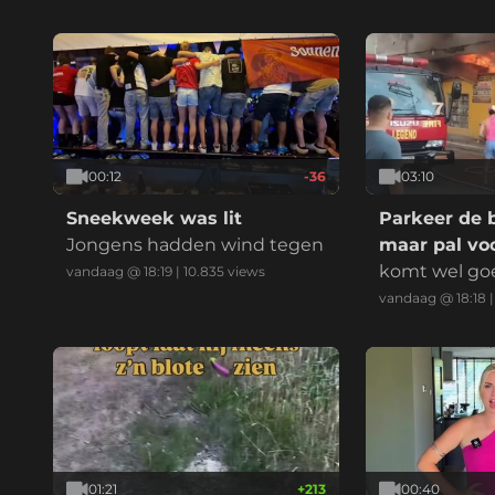
elijk:
00:12
-36
03:10
Sneekweek was lit
Parkeer de 
Jongens hadden wind tegen
maar pal voo
komt wel go
vandaag @ 18:19
|
10.835
views
vandaag @ 18:18
01:21
+
213
00:40