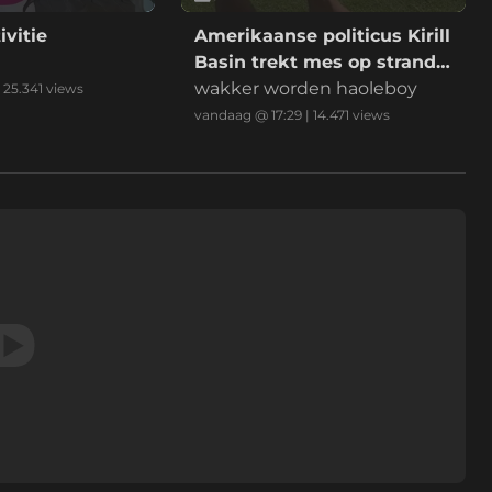
ivitie
Amerikaanse politicus Kirill
Basin trekt mes op strand
Hawaii
wakker worden haoleboy
|
25.341
views
vandaag @ 17:29
|
14.471
views