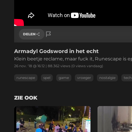
DELEN
Armadyl Godsword in het echt
Link kopiëren
Klein beetje reclame, maar fuck it, Runescape is ep
26 nov. '18 @ 16:12
|
88.362
views
(0 views vandaag)
runescape
spel
game
vroeger
nostalgie
tech
ZIE OOK