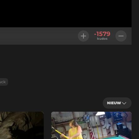
-1579
kudos
uck
NIEUW