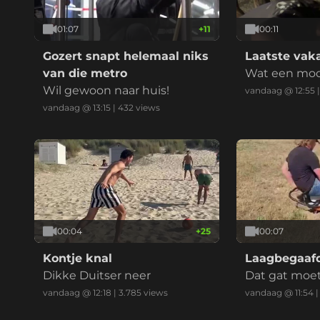
01:07
+
11
00:11
Gozert snapt helemaal niks
Laatste vak
van die metro
Wat een mooi 
Wil gewoon naar huis!
tje
vandaag @ 12:55
vandaag @ 13:15
|
432
views
00:04
+
25
00:07
Kontje knal
Laagbegaafd
Dikke Duitser neer
Dat gat moet 
vandaag @ 12:18
|
3.785
views
vandaag @ 11:54