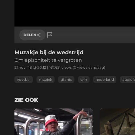
DELEN
Muzakje bij de wedstrijd
Link kopiëren
Om epischiteit te vergroten
21 nov. '18 @ 20:12
|
167.651
views
(0 views vandaag)
voetbal
muziek
titanic
win
nederland
audiof
ZIE OOK