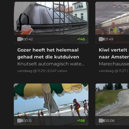
00:42
+
145
01:49
Gozer heeft het helemaal
Kiwi vertelt 
gehad met die kutduiven
naar Amste
Knutselt automagisch water
Marechausse
pistool om ze weg te jagen
win!
vandaag @ 11:29
|
6.547
views
vandaag @ 11:27
|
00:15
+
156
00:06