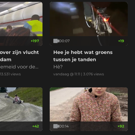
+
197
00:07
+
19
over zijn vlucht
Hee je hebt wat groens
rdam
tussen je tanden
emeid voor de
Hè?
13.531
views
vandaag @ 11:11
|
3.076
views
+
42
00:14
+
92