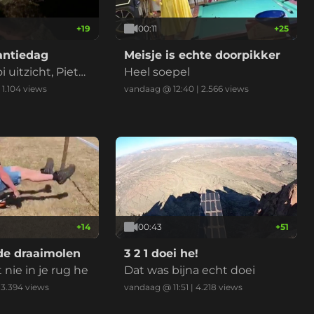
+
19
00:11
+
25
antiedag
Meisje is echte doorpikker
uitzicht, Pieter
Heel soepel
|
1.104
views
vandaag @ 12:40
|
2.566
views
+
14
00:43
+
51
e draaimolen
3 2 1 doei he!
nie in je rug he
Dat was bijna echt doei
|
3.394
views
vandaag @ 11:51
|
4.218
views