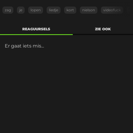
zag
je
lopen
liedje
kort
nielson
videofuck
s
REAGUURSELS
ZIE OOK
Er gaat iets mis...