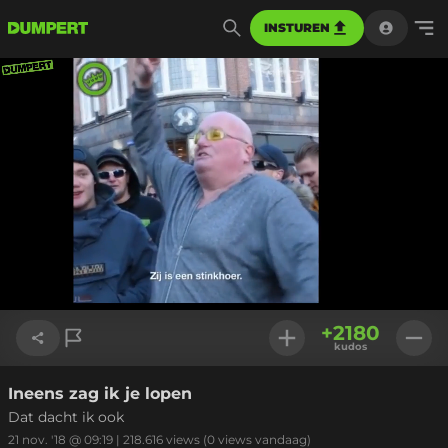
INSTUREN
Geladen
:
100.00%
Instellinge
+
2180
kudos
Ineens zag ik je lopen
Link kopiëren
Dat dacht ik ook
21 nov. '18 @ 09:19
|
218.616
views
(0 views vandaag)