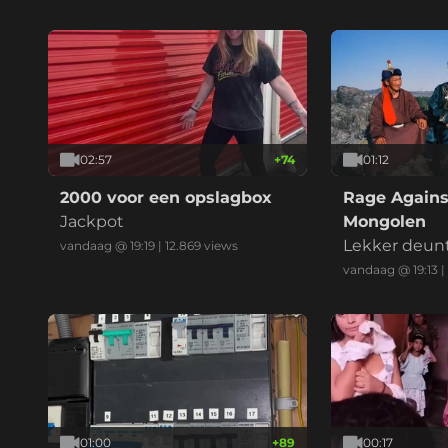
02:57
+
74
01:12
2000 voor een opslagbox
Rage Agains
Jackpot
Mongolen
Lekker deun
vandaag @ 19:19
|
12.869
views
vandaag @ 19:13
|
01:00
+
89
00:17