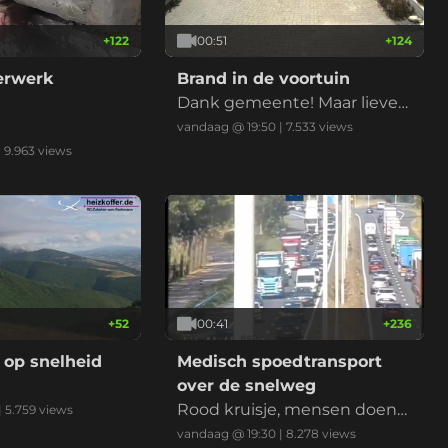
+
122
00:51
+
124
derwerk
Brand in de voortuin
Dank gemeente! Maar liever
niet nu met de droogte
vandaag @ 19:50
|
7.533
views
|
9.963
views
+
52
00:41
+
236
 op snelheid
Medisch spoedtransport
over de snelweg
Rood kruisje, mensen doen
|
5.759
views
normaal, ambu erlangs, klaar
vandaag @ 19:30
|
8.278
views