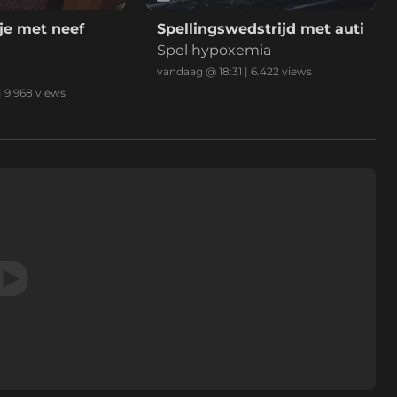
je met neef
Spellingswedstrijd met auti
Spel hypoxemia
vandaag @ 18:31
|
6.422
views
|
9.968
views