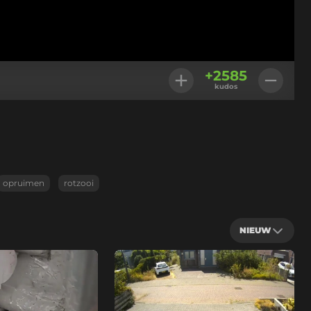
+
2585
kudos
opruimen
rotzooi
NIEUW