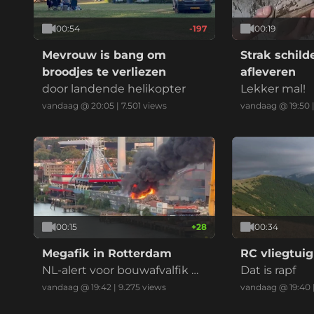
00:54
-197
00:19
Mevrouw is bang om
Strak schil
broodjes te verliezen
afleveren
door landende helikopter
Lekker mal!
vandaag @ 20:05
|
7.501
views
vandaag @ 19:50
00:15
+
28
00:34
Megafik in Rotterdam
RC vliegtuig
NL-alert voor bouwafvalfik m
Dat is rapf
et zwarte reauk bij recycling
vandaag @ 19:42
|
9.275
views
vandaag @ 19:40
bedrijf (drie vids)