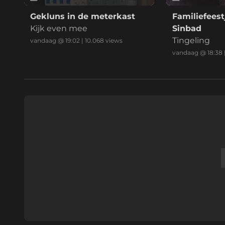
Gekluns in de meterkast
Familiefeest
Kijk even mee
Sinbad
Tingeling
vandaag @ 19:02
|
10.068
views
vandaag @ 18:38