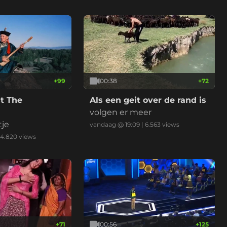
+
99
00:38
+
72
t The
Als een geit over de rand is
volgen er meer
tje
vandaag @ 19:09
|
6.563
views
4.820
views
+
71
00:56
+
125