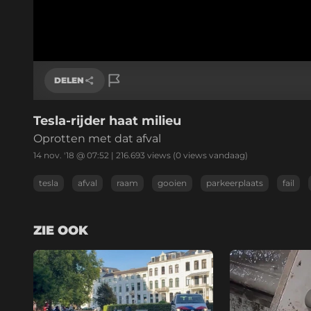
DELEN
Tesla-rijder haat milieu
Link kopiëren
Oprotten met dat afval
14 nov. '18 @ 07:52
|
216.693
views
(0 views vandaag)
tesla
afval
raam
gooien
parkeerplaats
fail
ZIE OOK