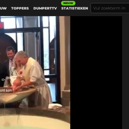
NIEUW
EUW
TOPPERS
DUMPERTTV
STATISTIEKEN
Geluid
aan
luid aan