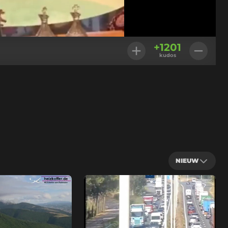
Geladen
:
100.00%
Instellingen
+
1201
kudos
NIEUW