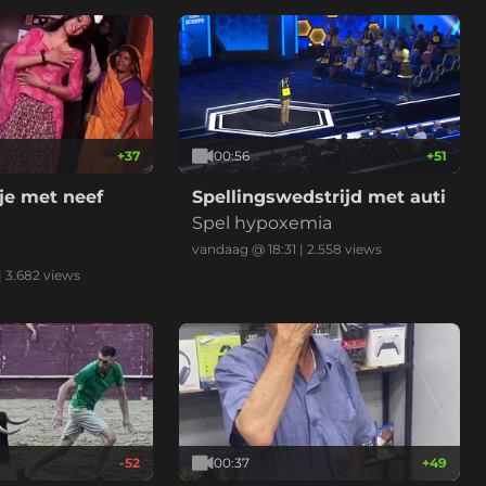
+
37
00:56
+
51
je met neef
Spellingswedstrijd met auti
Spel hypoxemia
vandaag @ 18:31
|
2.558
views
|
3.682
views
-52
00:37
+
49