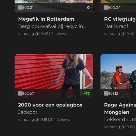
00:21
0
00:34
Megafik in Rotterdam
RC vliegtuig
Berg bouwafval bij recycling
Dat is rapf
bedrijf in de hens (twee vids)
vandaag @ 19:42
|
24
views
vandaag @ 19:40
02:57
+
17
01:12
2000 voor een opslagbox
Rage Agains
Jackpot
Mongolen
Lekker deun
vandaag @ 19:19
|
2.142
views
vandaag @ 19:13
|