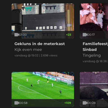
01:00
+
23
00:17
Gekluns in de meterkast
Familiefeest
Kijk even mee
Sinbad
Tingeling
vandaag @ 19:02
|
2.698
views
vandaag @ 18:38
00:58
+
109
00:28