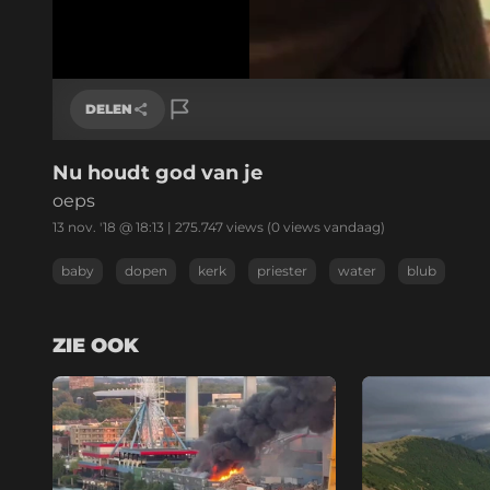
/
Geluid
aan
DELEN
Nu houdt god van je
Link kopiëren
oeps
13 nov. '18 @ 18:13
|
275.747
views
(0 views vandaag)
baby
dopen
kerk
priester
water
blub
ZIE OOK