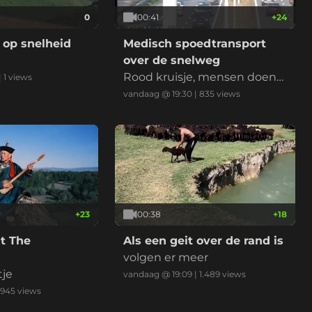
0
00:41
+
24
 op snelheid
Medisch spoedtransport
over de snelweg
Rood kruisje, mensen doen
|
1
views
normaal, ambu erlangs, klaar
vandaag @ 19:30
|
835
views
+
23
00:38
+
18
t The
Als een geit over de rand is
volgen er meer
tje
vandaag @ 19:09
|
1.489
views
945
views