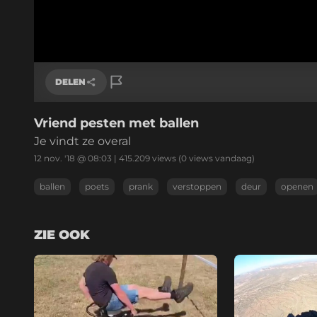
DELEN
Vriend pesten met ballen
Link kopiëren
Je vindt ze overal
12 nov. '18 @ 08:03
|
415.209
views
(0 views vandaag)
ballen
poets
prank
verstoppen
deur
openen
ZIE OOK