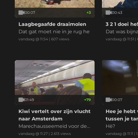
00:07
+
3
00:43
Laagbegaafde draaimolen
3 2 1 doei he
Dat gat moet nie in je rug he
Dat was bijn
vandaag @ 11:54
|
607
views
vandaag @ 11:51
|
01:49
+
79
00:07
Kiwi vertelt over zijn vlucht
Hee je hebt
naar Amsterdam
tussen je t
Marechausseemeid voor de
Hè?
win!
vandaag @ 11:27
|
2.613
views
vandaag @ 11:11
|
1