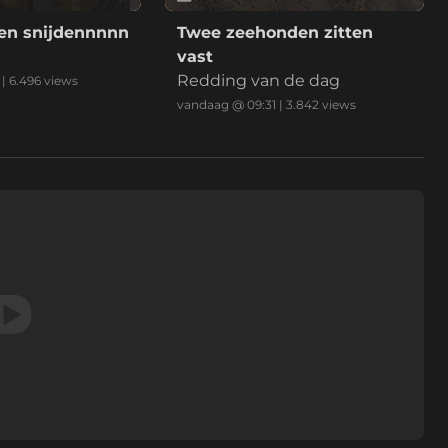
en snijdennnnn
Twee zeehonden zitten
vast
Redding van de dag
|
6.496
views
vandaag @ 09:31
|
3.842
views