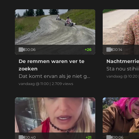
00:06
+
26
00:14
De remmen waren ver te
Nachtmerrie
zoeken
Sta nou stihiiii
Dat komt ervan als je niet go
vandaag @ 10:20
ed uitkijkt als je gaat mounta
vandaag @ 11:00
|
2.709
views
incarten
00:40
+
21
00:06