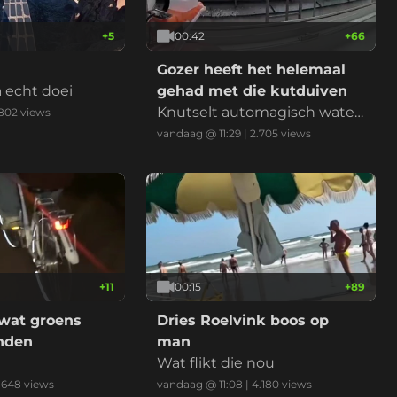
+
5
00:42
+
66
!
Gozer heeft het helemaal
a echt doei
gehad met die kutduiven
Knutselt automagisch water
802
views
pistool om ze weg te jagen
vandaag @ 11:29
|
2.705
views
+
11
00:15
+
89
 wat groens
Dries Roelvink boos op
anden
man
Wat flikt die nou
.648
views
vandaag @ 11:08
|
4.180
views