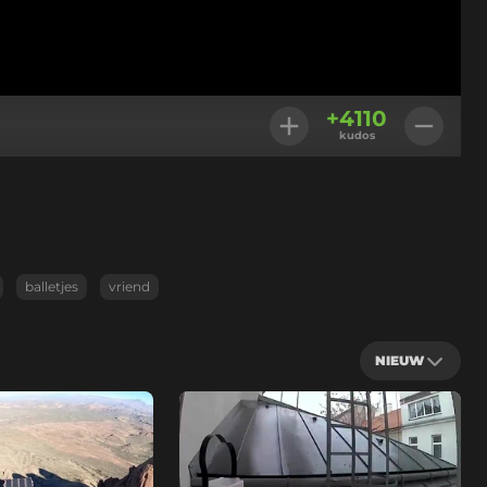
+
4110
kudos
balletjes
vriend
NIEUW