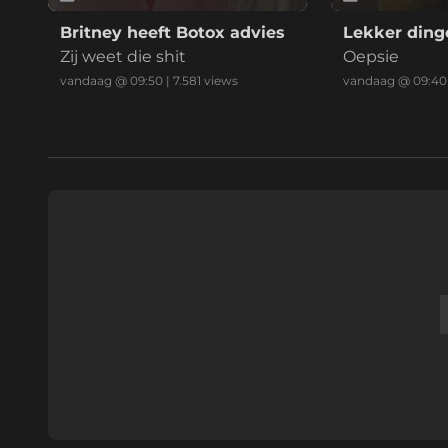
Britney heeft Botox advies
Lekker ding
Zij weet die shit
Oepsie
vandaag @ 09:50
|
7.581
views
vandaag @ 09:40