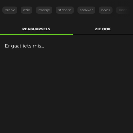
prank
azie
meisje
stroom
stekker
boos
slaan
REAGUURSELS
ZIE OOK
Er gaat iets mis...