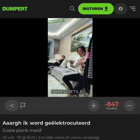
INSTUREN
Geladen
:
100.00%
Instellinge
-847
kudos
Aaargh ik word geëlektrocuteerd
Link kopiëren
Goeie plank meid!
30 okt. '18 @ 18:01
|
244.066
views
(0 views vandaag)