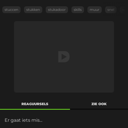
stuccen
stukken
stukadoor
skills
muur
snel
wi
REAGUURSELS
ZIE OOK
Er gaat iets mis...