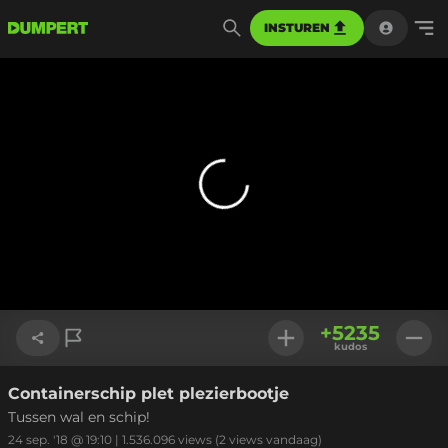
INSTUREN
+
5235
kudos
Containerschip plet plezierbootje
Link kopiëren
Tussen wal en schip!
24 sep. '18 @ 19:10
|
1.536.096
views
(2 views vandaag)