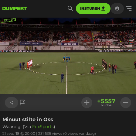
INSTUREN
Geladen
:
22.34%
Instellinge
+
5557
kudos
Minuut stilte in Oss
Link kopiëren
Waardig. (Via
FoxSports
)
21 sep. '18 @ 20:00
|
231.636
views
(0 views vandaag)