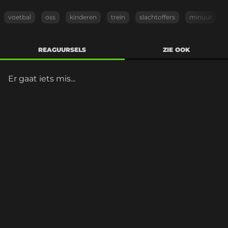
voetbal
oss
kinderen
trein
slachtoffers
minuut
REAGUURSELS
ZIE OOK
Er gaat iets mis...