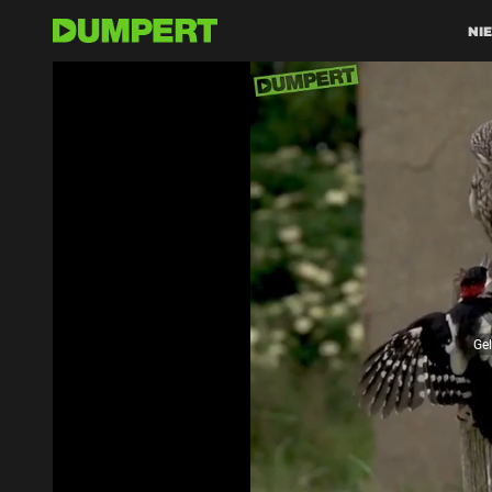
NI
Ge