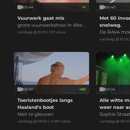
00:44
+
1
00:40
Vuurwerk gaat mis
Met 60 invo
grote vuurwerkshow in Altea
snelweg.
gaat mis. Shells belanden op
De RAV4 moes
vandaag @ 10:30
|
107
views
het volle strand.
ten omdat de
vandaag @ 10:25
topt. Busje a
n het eind mij
er niet mee e
AV4 ruimte g
eren. Wat zo
an hebben? 
de invoeger o
00:27
+
82
00:24
Toeristenbootjes langs
Alle witte 
Haaland's boot
weer naar a
Niet te gleuven
Sophie Straa
erdienmodel
vandaag @ 09:50
|
4.087
views
vandaag @ 09:40