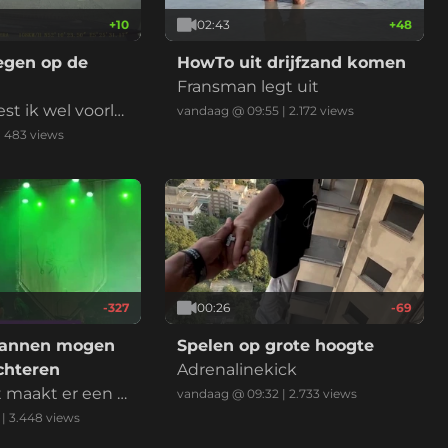
+
10
02:43
+
48
egen op de
HowTo uit drijfzand komen
Fransman legt uit
t ik wel voorla
vandaag @ 09:55
|
2.172
views
 invoegstrook s
|
483
views
chter mij (die aa
 inhaalt) is het
ens dat ik de R
eef en gaat toet
uden jullie geda
Afremmen voor
f niet?
-327
00:26
-69
mannen mogen
Spelen op grote hoogte
chteren
Adrenalinekick
t maakt er een v
vandaag @ 09:32
|
2.733
views
 van
|
3.448
views