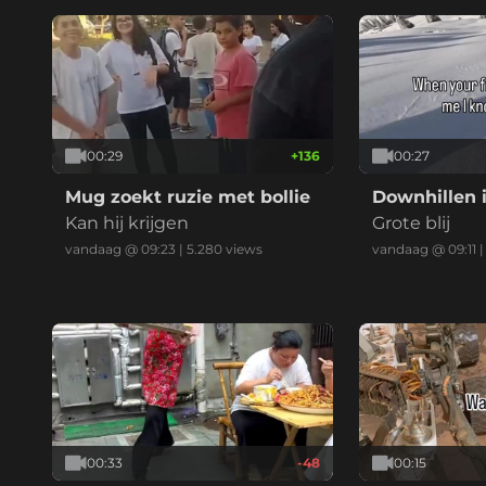
00:29
+
136
00:27
Mug zoekt ruzie met bollie
Downhillen i
Kan hij krijgen
Grote blij
vandaag @ 09:23
|
5.280
views
vandaag @ 09:11
00:33
-48
00:15