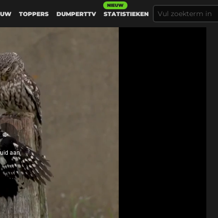
NIEUW
EUW
TOPPERS
DUMPERTTV
STATISTIEKEN
Geluid
aan
luid aan