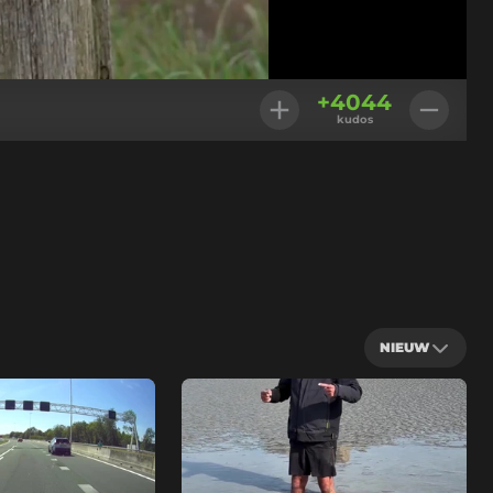
Geladen
:
100.00%
Instellingen
+
4044
kudos
NIEUW