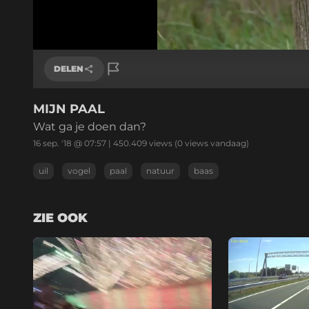
/
Geluid
aan
DELEN
MIJN PAAL
Link kopiëren
Wat ga je doen dan?
16 sep. '18 @ 07:57
|
450.409
views
(0 views vandaag)
uil
vogel
paal
natuur
baas
ZIE OOK