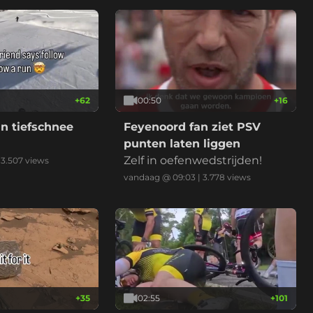
+
62
00:50
+
16
n tiefschnee
Feyenoord fan ziet PSV
punten laten liggen
Zelf in oefenwedstrijden!
|
3.507
views
vandaag @ 09:03
|
3.778
views
+
35
02:55
+
101